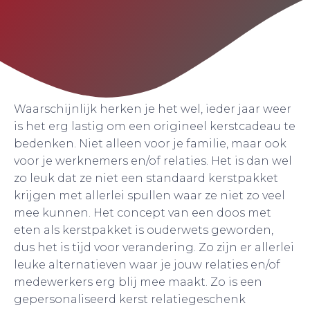
Waarschijnlijk herken je het wel, ieder jaar weer
is het erg lastig om een origineel kerstcadeau te
bedenken. Niet alleen voor je familie, maar ook
voor je werknemers en/of relaties. Het is dan wel
zo leuk dat ze niet een standaard kerstpakket
krijgen met allerlei spullen waar ze niet zo veel
mee kunnen. Het concept van een doos met
eten als kerstpakket is ouderwets geworden,
dus het is tijd voor verandering. Zo zijn er allerlei
leuke alternatieven waar je jouw relaties en/of
medewerkers erg blij mee maakt. Zo is een
gepersonaliseerd kerst relatiegeschenk