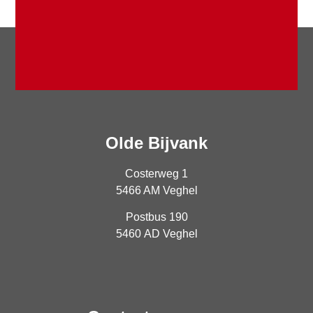
Olde Bijvank
Costerweg 1
5466 AM Veghel
Postbus 190
5460 AD Veghel