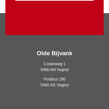
Olde Bijvank
Costerweg 1
5466 AM Veghel
Postbus 190
5460 AD Veghel